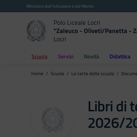
Vai ai contenuti
Vai al menu di navigazione
Vai al footer
Ministero dell'Istruzione e del Merito
Polo Liceale Locri
"Zaleuco - Oliveti/Panetta - Z
Locri
della scuola
— Visita la pagina iniziale del
Scuola
Servizi
Novità
Didattica
Home
Scuola
Le carte della scuola
Docume
Libri di 
2026/2