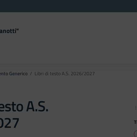
anotti"
la scuola
nto Generico
Libri di testo A.S. 2026/2027
testo A.S.
027
T