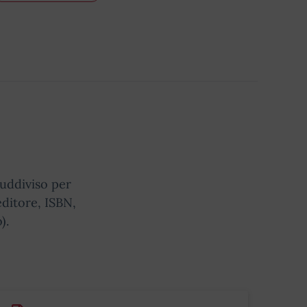
 suddiviso per
 editore, ISBN,
).