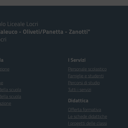
lo Liceale Locri
aleuco - Oliveti/Panetta - Zanotti"
cri
Visita la pagina iniziale della scuola
la
I Servizi
zione
Personale scolastico
Famiglie e studenti
ne
Percorsi di studio
della scuola
Tutti i servizi
della scuola
Didattica
azione
Offerta formativa
Le schede didattiche
I progetti delle classi