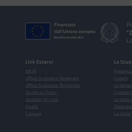
Po
"Z
Lo
— 
Link Esterni
La Scuo
MIUR
Presenta
Ufficio Scolastico Regionale
I luoghi
Ufficio Scolastico Territoriale
Le perso
Scuola in Chiaro
I numeri 
Iscrizioni On Line
Le carte 
Invalsi
Organizz
Comune
La storia