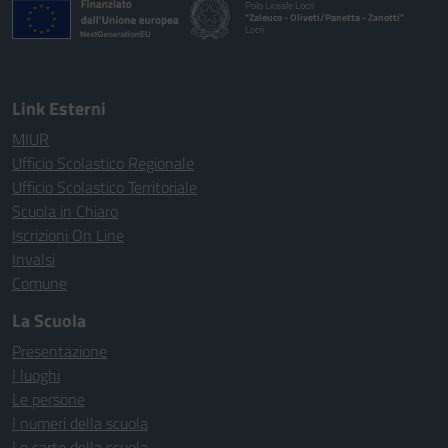
Polo Liceale Locri
"Zaleuco - Oliveti/Panetta - Zanotti"
Locri
— Visita la pagina iniziale della scuola
Link Esterni
MIUR
Ufficio Scolastico Regionale
Ufficio Scolastico Territoriale
Scuola in Chiaro
Iscrizioni On Line
Invalsi
Comune
La Scuola
Presentazione
I luoghi
Le persone
I numeri della scuola
Le carte della scuola