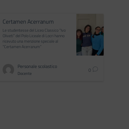
Certamen Acerranum
Sider
solid
Le studentesse del Liceo Classico “Ivo
Oliveti” del Polo Liceale di Locri hanno
Student
ricevuto una menzione speciale al
protago
“Certamen Acerranum”
del san
e impeg
Personale scolastico
0
Docente