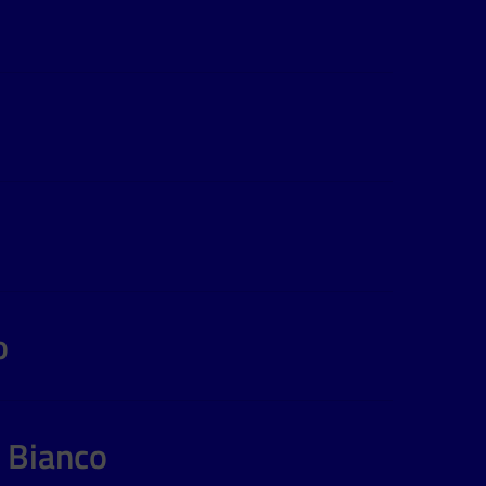
o
i Bianco