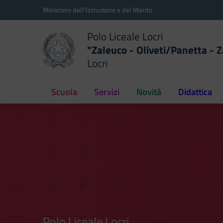
Vai ai contenuti
Vai al menu di navigazione
Vai al footer
Ministero dell'Istruzione e del Merito
Polo Liceale Locri
"Zaleuco - Oliveti/Panetta - Z
Locri
Scuola
Servizi
Novità
Didattica
Polo Liceale Locri