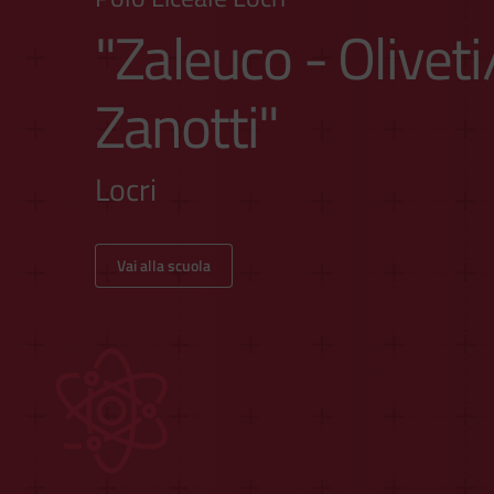
"Zaleuco - Olivet
Zanotti"
Locri
Vai alla scuola