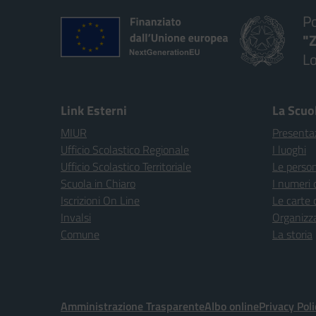
Po
"Z
Lo
— 
Link Esterni
La Scuo
MIUR
Presenta
Ufficio Scolastico Regionale
I luoghi
Ufficio Scolastico Territoriale
Le perso
Scuola in Chiaro
I numeri 
Iscrizioni On Line
Le carte 
Invalsi
Organizz
Comune
La storia
Amministrazione Trasparente
Albo online
Privacy Poli