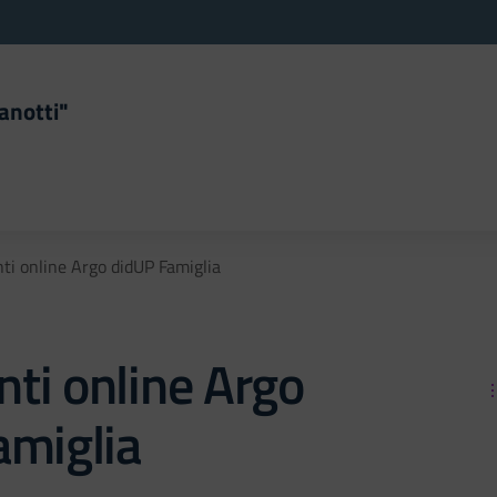
anotti"
la scuola
i online Argo didUP Famiglia
ti online Argo
amiglia