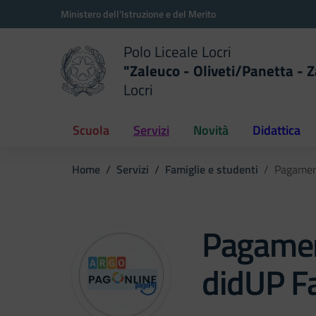
Vai ai contenuti
Vai al menu di navigazione
Vai al footer
Ministero dell'Istruzione e del Merito
Polo Liceale Locri
"Zaleuco - Oliveti/Panetta - Z
Locri
della scuola
— Visita la pagina iniziale del
Scuola
Servizi
Novità
Didattica
Home
Servizi
Famiglie e studenti
Pagament
Pagamen
didUP F