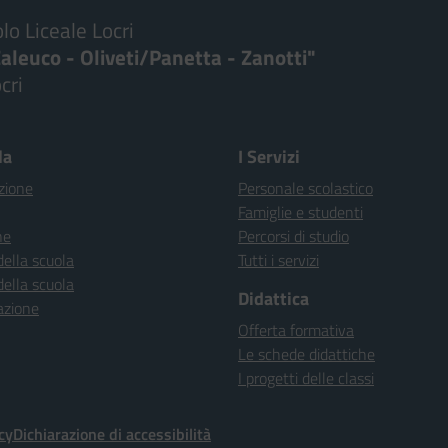
lo Liceale Locri
aleuco - Oliveti/Panetta - Zanotti"
cri
Visita la pagina iniziale della scuola
la
I Servizi
zione
Personale scolastico
Famiglie e studenti
ne
Percorsi di studio
della scuola
Tutti i servizi
della scuola
Didattica
azione
Offerta formativa
Le schede didattiche
I progetti delle classi
cy
Dichiarazione di accessibilità