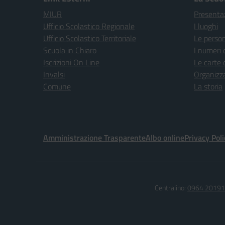
MIUR
Presenta
Ufficio Scolastico Regionale
I luoghi
Ufficio Scolastico Territoriale
Le perso
Scuola in Chiaro
I numeri 
Iscrizioni On Line
Le carte 
Invalsi
Organizz
Comune
La storia
Amministrazione Trasparente
Albo online
Privacy Poli
Centralino:
0964 20191