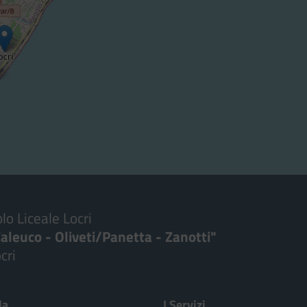
lo Liceale Locri
aleuco - Oliveti/Panetta - Zanotti"
cri
Visita la pagina iniziale della scuola
la
I Servizi