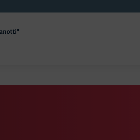
anotti"
la scuola