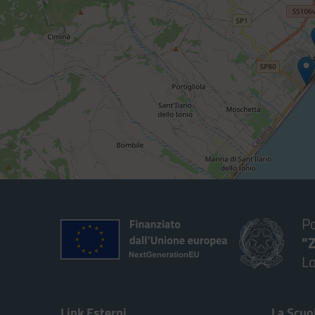
Po
"Z
Lo
— 
Link Esterni
La Scuo