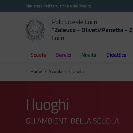
Vai ai contenuti
Vai al menu di navigazione
Vai al footer
Ministero dell'Istruzione e del Merito
Polo Liceale Locri
"Zaleuco - Oliveti/Panetta - Z
Locri
della scuola
— Visita la pagina iniziale del
Scuola
Servizi
Novità
Didattica
Home
Scuola
I luoghi
I luoghi
GLI AMBIENTI DELLA SCUOLA