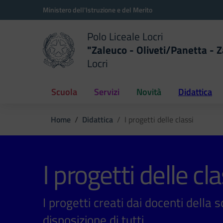
Vai ai contenuti
Vai al menu di navigazione
Vai al footer
Ministero dell'Istruzione e del Merito
Polo Liceale Locri
"Zaleuco - Oliveti/Panetta - Z
Locri
della scuola
— Visita la pagina iniziale del
Scuola
Servizi
Novità
Didattica
Home
Didattica
I progetti delle classi
I progetti delle cla
I progetti creati dai docenti della 
disposizione di tutti.