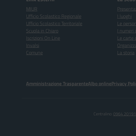
MIUR
Presenta
Ufficio Scolastico Regionale
I luoghi
Ufficio Scolastico Territoriale
Le perso
Scuola in Chiaro
I numeri 
Iscrizioni On Line
Le carte 
Invalsi
Organizz
Comune
La storia
Amministrazione Trasparente
Albo online
Privacy Poli
Centralino:
0964 20191