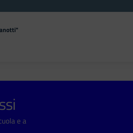
anotti"
la scuola
ssi
scuola e a