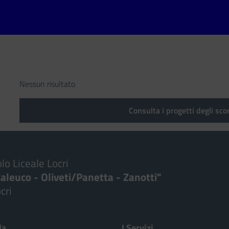
Nessun risultato
Consulta i progetti degli sco
lo Liceale Locri
aleuco - Oliveti/Panetta - Zanotti"
cri
Visita la pagina iniziale della scuola
la
I Servizi