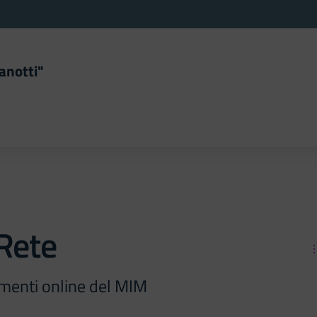
anotti"
la scuola
Rete
menti online del MIM