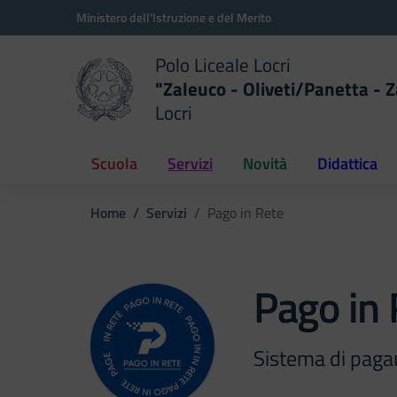
Vai ai contenuti
Vai al menu di navigazione
Vai al footer
Ministero dell'Istruzione e del Merito
Polo Liceale Locri
"Zaleuco - Oliveti/Panetta - Z
Locri
della scuola
— Visita la pagina iniziale del
Scuola
Servizi
Novità
Didattica
Home
Servizi
Pago in Rete
Pago in 
Sistema di paga