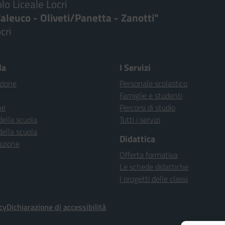
lo Liceale Locri
aleuco - Oliveti/Panetta - Zanotti"
cri
Visita la pagina iniziale della scuola
la
I Servizi
zione
Personale scolastico
Famiglie e studenti
ne
Percorsi di studio
della scuola
Tutti i servizi
della scuola
Didattica
azione
Offerta formativa
Le schede didattiche
I progetti delle classi
cy
Dichiarazione di accessibilità