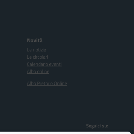
Novità
Le notizie
Le circolari
Calendario eventi
Albo online
Albo Pretorio Online
Seguici su: