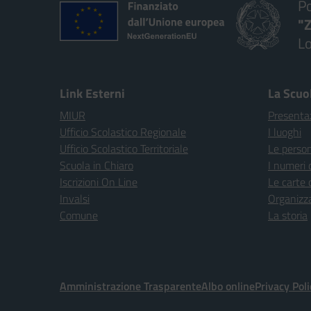
Po
"Z
Lo
— 
Link Esterni
La Scuo
MIUR
Presenta
Ufficio Scolastico Regionale
I luoghi
Ufficio Scolastico Territoriale
Le perso
Scuola in Chiaro
I numeri 
Iscrizioni On Line
Le carte 
Invalsi
Organizz
Comune
La storia
Amministrazione Trasparente
Albo online
Privacy Poli