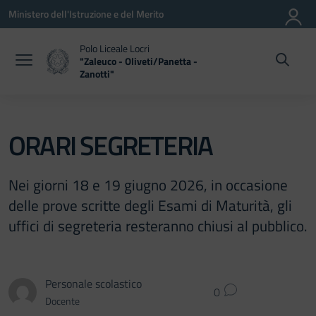
Vai ai contenuti
Vai al menu di navigazione
Vai al footer
Ministero dell'Istruzione e del Merito
Polo Liceale Locri
"Zaleuco - Oliveti/Panetta -
Zanotti"
— Visita la pagina iniziale della scuola
ORARI SEGRETERIA
Nei giorni 18 e 19 giugno 2026, in occasione
delle prove scritte degli Esami di Maturità, gli
uffici di segreteria resteranno chiusi al pubblico.
Personale scolastico
0
Docente