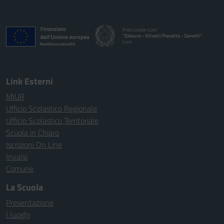
Polo Liceale Locri
"Zaleuco - Oliveti/Panetta - Zanotti"
Locri
— Visita la pagina iniziale della scuola
Link Esterni
MIUR
Ufficio Scolastico Regionale
Ufficio Scolastico Territoriale
Scuola in Chiaro
Iscrizioni On Line
Invalsi
Comune
La Scuola
Presentazione
I luoghi