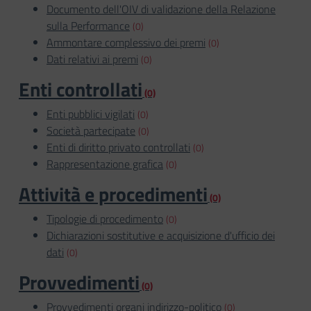
Documento dell'OIV di validazione della Relazione
sulla Performance
(0)
Ammontare complessivo dei premi
(0)
Dati relativi ai premi
(0)
Enti controllati
(0)
Enti pubblici vigilati
(0)
Società partecipate
(0)
Enti di diritto privato controllati
(0)
Rappresentazione grafica
(0)
Attività e procedimenti
(0)
Tipologie di procedimento
(0)
Dichiarazioni sostitutive e acquisizione d'ufficio dei
dati
(0)
Provvedimenti
(0)
Provvedimenti organi indirizzo-politico
(0)