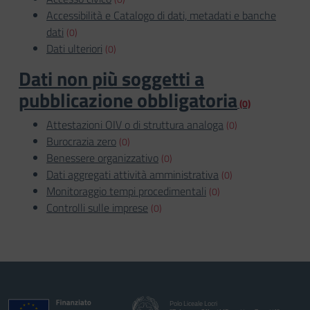
Accessibilità e Catalogo di dati, metadati e banche
dati
(0)
Dati ulteriori
(0)
Dati non più soggetti a
pubblicazione obbligatoria
(0)
Attestazioni OIV o di struttura analoga
(0)
Burocrazia zero
(0)
Benessere organizzativo
(0)
Dati aggregati attività amministrativa
(0)
Monitoraggio tempi procedimentali
(0)
Controlli sulle imprese
(0)
Polo Liceale Locri