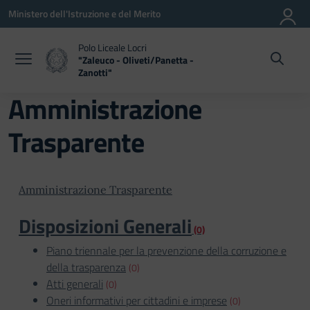
Vai ai contenuti
Vai al menu di navigazione
Vai al footer
Ministero dell'Istruzione e del Merito
Polo Liceale Locri
"Zaleuco - Oliveti/Panetta -
Zanotti"
— Visita la pagina iniziale della scuola
Amministrazione
Trasparente
Amministrazione Trasparente
Disposizioni Generali
(0)
Piano triennale per la prevenzione della corruzione e
della trasparenza
(0)
Atti generali
(0)
Oneri informativi per cittadini e imprese
(0)