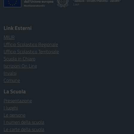
"Zaleuco - Oliveti/Panetta - Zanotti"
Locri
— Visita la pagina iniziale della scuola
Link Esterni
MIUR
Ufficio Scolastico Regionale
Ufficio Scolastico Territoriale
Scuola in Chiaro
Iscrizioni On Line
Invalsi
Comune
La Scuola
Presentazione
I luoghi
Le persone
I numeri della scuola
Le carte della scuola